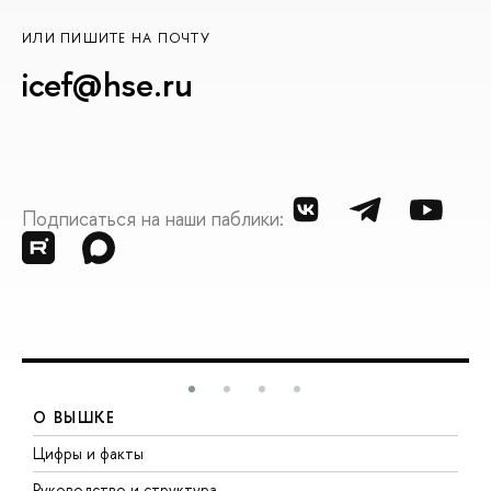
ИЛИ ПИШИТЕ НА ПОЧТУ
icef@hse.ru
Подписаться на наши паблики:
О ВЫШКЕ
Цифры и факты
Л
Руководство и структура
Д