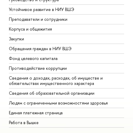
Устойчивое развитие в НИУ ВШЭ
О
Преподаватели и сотрудники
П
Корпуса и общежития
В
Закупки
П
Обращения граждан в НИУ ВШЭ
А
Фонд целевого капитала
Д
Противодействие коррупции
Ц
Сведения о доходах, расходах, об имуществе и
Б
обязательствах имущественного характера
О
Сведения об образовательной организации
О
Людям с ограниченными возможностями здоровья
Единая платежная страница
Работа в Вышке