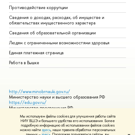
Противодействие коррупции
Ц
Сведения о доходах, расходах, об имуществе и
Б
обязательствах имущественного характера
О
Сведения об образовательной организации
О
Людям с ограниченными возможностями здоровья
Единая платежная страница
Работа в Вышке
http://www.minobrnauki.gov.ru/
Министерство науки и высшего образования РФ
https://edu.gov.ru/
Министерство просвещения РФ
https://elearning.hse.ru/mooc
Мы используем файлы cookies для улучшения работы сайта
Массовые открытые онлайн-курсы
НИУ ВШЭ и большего удобства его использования. Более
подробную информацию об использовании файлов cookies
можно найти
здесь
, наши правила обработки персональных
данных –
здесь
. Продолжая пользоваться сайтом, вы