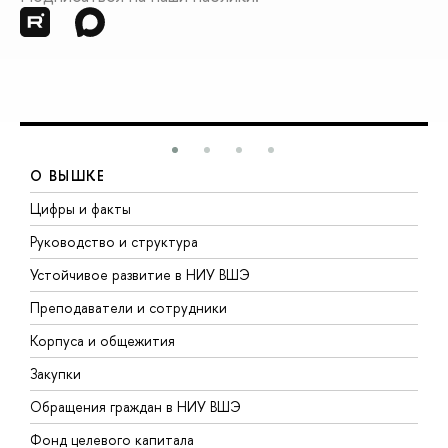
О ВЫШКЕ
Цифры и факты
Л
Руководство и структура
Д
Устойчивое развитие в НИУ ВШЭ
О
Преподаватели и сотрудники
П
Корпуса и общежития
В
Закупки
П
Обращения граждан в НИУ ВШЭ
А
Фонд целевого капитала
Д