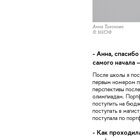
Анна Тихонова
© МИЭФ
- Анна, спасиб
самого начала 
После школы я пос
первым номером пр
перспективы после
олимпиадам. Портф
поступить на бюдж
поступать в маги
поступала по порт
- Как проходил