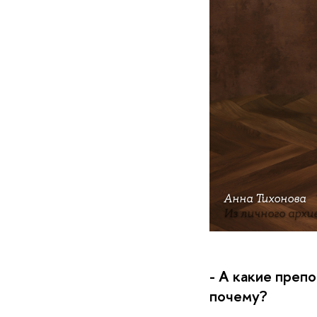
Анна Тихонова
Из личного архи
- А какие преп
почему?