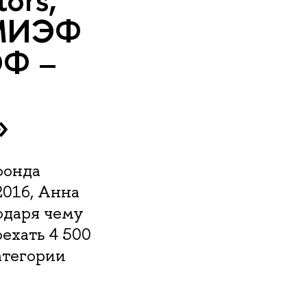
 МИЭФ
ЭФ –
»
фонда
2016, Анна
одаря чему
ехать 4 500
атегории