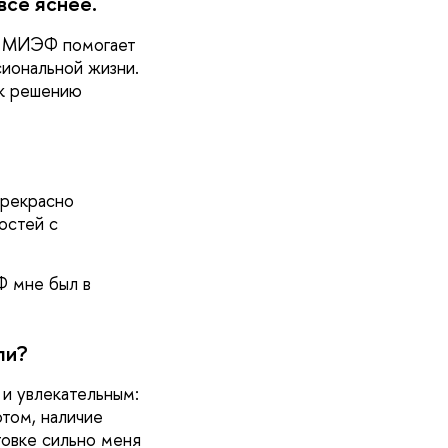
все яснее.
 – МИЭФ помогает
сиональной жизни.
 к решению
прекрасно
остей с
Ф мне был в
ли?
и увлекательным:
отом, наличие
товке сильно меня