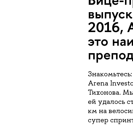
выпус
2016, 
это на
препод
Знакомьтесь:
Arena Inves
Тихонова. Мы
ей удалось с
км на велоси
супер спринт.