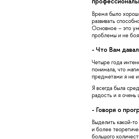
профессиональн
Время было хороше
развивать способн
Основное – это ум
проблемы и не боя
- Что Вам дава
Четыре года интенс
понимала, что маг
предметами я не и
Я всегда была сре
радость и я очень
- Говоря о про
Выделить какой-то
и более теоретичес
большого количест