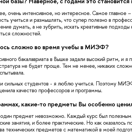
ой базы? Наверное, с годами это становится 
е, очень интенсивное, но интересное. Самое главное
ость учиться и размышлять, что супер полезно в профес
ение думать, а не зубрить, искать креативные подходы
ться сложностей.
лось сложно во время учебы в МИЭФ?
ивного бакалавриата в Вышке задали высокий ритм, и я 
истратура не будет проще. Тем не менее, никаких сложн
спытывала.
ди сильных студентов - я люблю учиться. Поэтому МИЭ
 ценила качество профессоров и программы.
граммах, какие-то предметы Вы особенно цени
 один предмет невозможно. Каждый курс был полезным 
кие занятия, и более практические. Но как оказалось п
ва технических предметов с математикой в моей подго