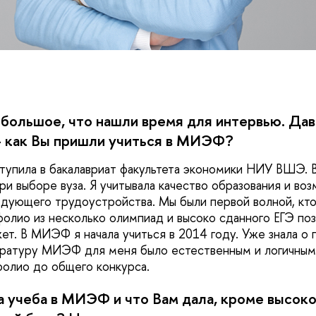
о большое, что нашли время для интервью. Дав
– как Вы пришли учиться в МИЭФ?
тупила в бакалавриат факультета экономики НИУ ВШЭ. 
и выборе вуза. Я учитывала качество образования и во
дующего трудоустройства. Мы были первой волной, кто
олио из несколько олимпиад и высоко сданного ЕГЭ по
ет. В МИЭФ я начала учиться в 2014 году. Уже знала о
стратуру МИЭФ для меня было естественным и логичны
фолио до общего конкурса.
а учеба в МИЭФ и что Вам дала, кроме высок