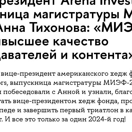
кница магистратуры
Анна Тихонова: «МИ
ивысшее качество
авателей и контента
 вице-президент американского хедж 
tors, выпускница магистратуры МИЭФ-
 побеседовали с Анной и узнали, благ
тать вице-президентом хедж фонда, про
педе и завершить первый триатлон в к
 И все это только за один 2024-й год!