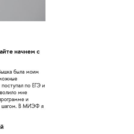
айте начнем с
Вышка была моим
зможные
 поступал по ЕГЭ и
зволило мне
 программе и
м шагом. В МИЭФ я
ой