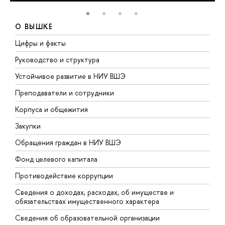
О ВЫШКЕ
Цифры и факты
Л
Руководство и структура
Д
Устойчивое развитие в НИУ ВШЭ
О
Преподаватели и сотрудники
П
Корпуса и общежития
В
Закупки
П
Обращения граждан в НИУ ВШЭ
А
Фонд целевого капитала
Д
Противодействие коррупции
Ц
Сведения о доходах, расходах, об имуществе и
Б
обязательствах имущественного характера
О
Сведения об образовательной организации