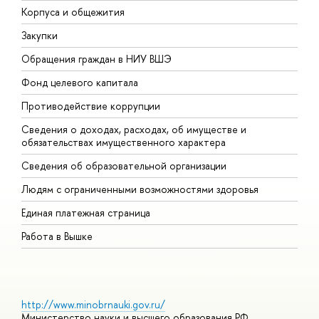
Корпуса и общежития
В
Закупки
П
Обращения граждан в НИУ ВШЭ
А
Фонд целевого капитала
Д
Противодействие коррупции
Ц
Сведения о доходах, расходах, об имуществе и
Б
обязательствах имущественного характера
О
Сведения об образовательной организации
О
Людям с ограниченными возможностями здоровья
Единая платежная страница
Работа в Вышке
http://www.minobrnauki.gov.ru/
Министерство науки и высшего образования РФ