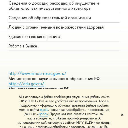
Сведения о доходах, расходах, об имуществе и
Б
обязательствах имущественного характера
О
Сведения об образовательной организации
О
Людям с ограниченными возможностями здоровья
Единая платежная страница
Работа в Вышке
http://www.minobrnauki.gov.ru/
Министерство науки и высшего образования РФ
https://edu.gov.ru/
Министерство просвещения РФ
https://elearning.hse.ru/mooc
Мы используем файлы cookies для улучшения работы сайта
Массовые открытые онлайн-курсы
НИУ ВШЭ и большего удобства его использования. Более
подробную информацию об использовании файлов cookies
можно найти
здесь
, наши правила обработки персональных
данных –
здесь
. Продолжая пользоваться сайтом, вы
✖
© НИУ ВШЭ 1993–2026
Адреса и контакты
Условия
подтверждаете, что были проинформированы об
использования материалов
Политика конфиденциальности
Карта
использовании файлов cookies сайтом НИУ ВШЭ и согласны
сайта
с нашими правилами обработки персональных данных. Вы