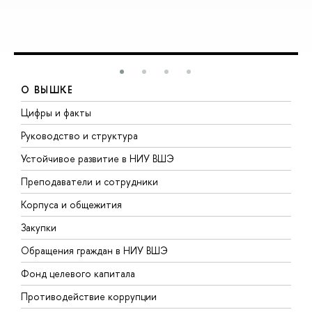
О ВЫШКЕ
Цифры и факты
Л
Руководство и структура
Д
Устойчивое развитие в НИУ ВШЭ
О
Преподаватели и сотрудники
П
Корпуса и общежития
В
Закупки
П
Обращения граждан в НИУ ВШЭ
А
Фонд целевого капитала
Д
Противодействие коррупции
Ц