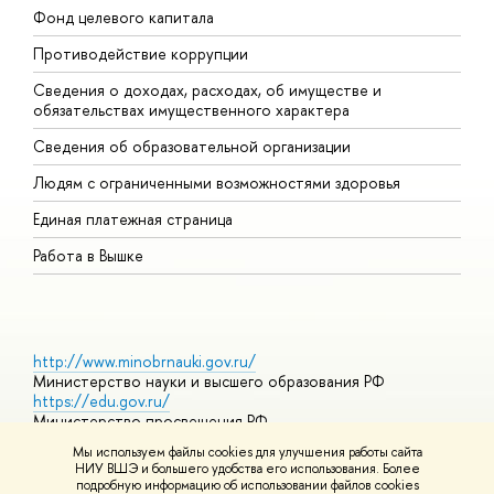
Фонд целевого капитала
Д
Противодействие коррупции
Ц
Сведения о доходах, расходах, об имуществе и
Б
обязательствах имущественного характера
О
Сведения об образовательной организации
О
Людям с ограниченными возможностями здоровья
Единая платежная страница
Работа в Вышке
http://www.minobrnauki.gov.ru/
Министерство науки и высшего образования РФ
https://edu.gov.ru/
Министерство просвещения РФ
https://elearning.hse.ru/mooc
Мы используем файлы cookies для улучшения работы сайта
Массовые открытые онлайн-курсы
НИУ ВШЭ и большего удобства его использования. Более
подробную информацию об использовании файлов cookies