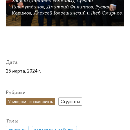
Заикин (капитан команды), Арслан
Гильмутдинов, Дмитрий Филиппов, Руслан
Керимов, Алексей Головщинский и Глеб Смирнов.
МИЭФ
Дата
25 марта, 2024 г.
Рубрики
Университетская жизнь
Студенты
Темы
студенты
репортаж о событии