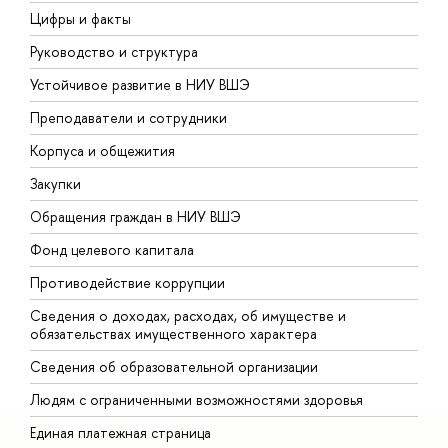
Цифры и факты
Л
Руководство и структура
Д
Устойчивое развитие в НИУ ВШЭ
О
Преподаватели и сотрудники
П
Корпуса и общежития
В
Закупки
П
Обращения граждан в НИУ ВШЭ
А
Фонд целевого капитала
Д
Противодействие коррупции
Ц
Сведения о доходах, расходах, об имуществе и
Б
обязательствах имущественного характера
О
Сведения об образовательной организации
О
Людям с ограниченными возможностями здоровья
Единая платежная страница