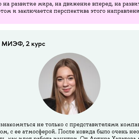
 на развитие мира, на движение вперед, на разв
этом и заключается перспектива этого направлени
, МИЭФ, 2 курс
знакомиться не только с представителями компан
ом, с ее атмосферой. После ковида было очень не
ть, как идет работа изнутри. От Артура Халатова