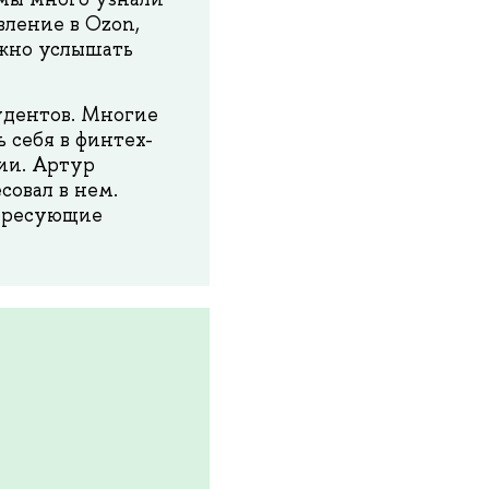
вление в Ozon,
ажно услышать
удентов. Многие
 себя в финтех-
ии. Артур
совал в нем.
тересующие