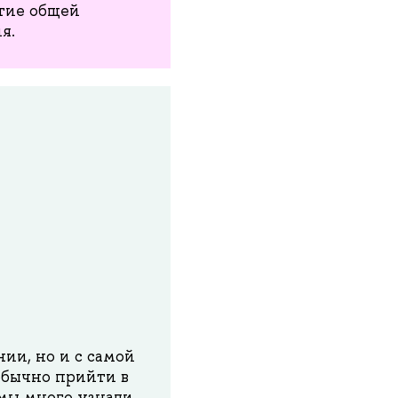
итие общей
я.
ии, но и с самой
обычно прийти в
 мы много узнали