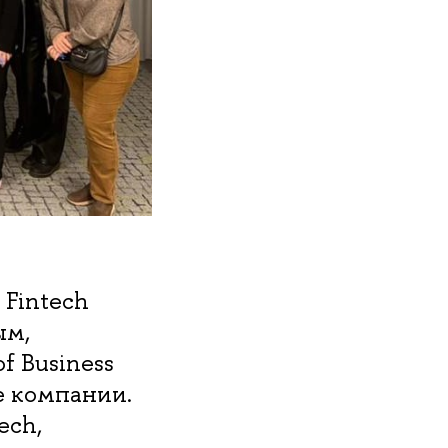
Fintech
ым,
f Business
е компании.
ech,