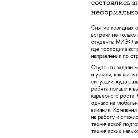
состоялись з
неформально
Снятие ковидных 
встречи не только 
студенты МИЭФ все
где проходила вс
направления по ст
Студенты задали м
и узнали, как выгл
ситуации, куда раз
ребята пришли к в
карьерного роста.
однако на глобальн
влияния. Компания
на работу и стажир
технической подго
технических навыко