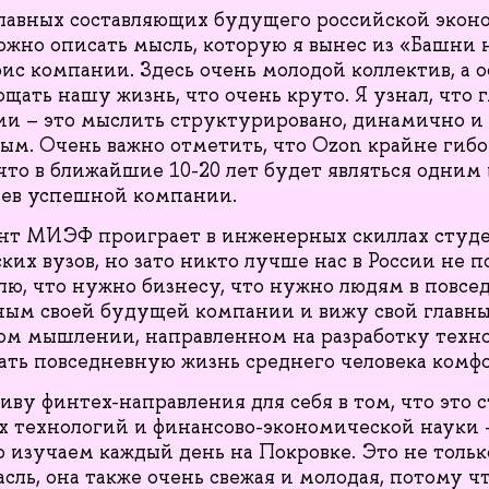
главных составляющих будущего российской экон
жно описать мысль, которую я вынес из «Башни 
ис компании. Здесь очень молодой коллектив, а о
ать нашу жизнь, что очень круто. Я узнал, что г
и – это мыслить структурировано, динамично и
ым. Очень важно отметить, что Ozon крайне гиб
что в ближайшие 10-20 лет будет являться одним 
иев успешной компании.
ент МИЭФ проиграет в инженерных скиллах сту
их вузов, но зато никто лучше нас в России не п
ю, что нужно бизнесу, что нужно людям в повсе
ным своей будущей компании и вижу свой главны
м мышлении, направленном на разработку техно
ать повседневную жизнь среднего человека комф
иву финтех-направления для себя в том, что это 
технологий и финансово-экономической науки –
 изучаем каждый день на Покровке. Это не тольк
сль, она также очень свежая и молодая, потому ч