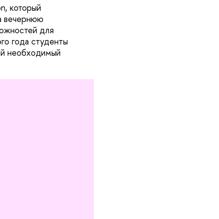
n, который
на вечернюю
можностей для
ого года студенты
ей необходимый