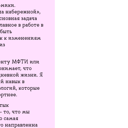
омики.
на набережной»,
сновная задача
лавное в работе в
 быть
ок к изменениям
из
денту МФТИ или
онимает, что
дневной жизни. Я
й навык в
логий, которые
ортнее.
стык
 то, что мы
о самая
то направленна