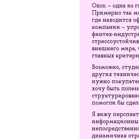
Ozon – одна из 
Примерно так мо
где находится оф
компании – упрощ
финтех-индустри
стрессоустойчив
внешнего мира, 
главных критер
Возможно, студ
других техническ
нужно покупател
хочу быть полез
структурировано
помогли бы сдел
Я вижу перспект
информационных 
непосредственно
динамичная отра