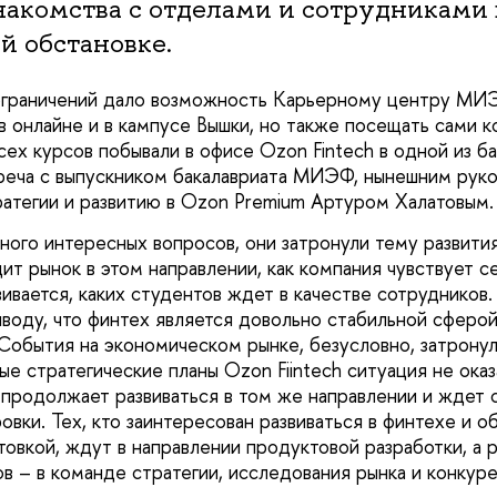
накомства с отделами и сотрудниками 
й обстановке.
ограничений дало возможность Карьерному центру МИ
в онлайне и в кампусе Вышки, но также посещать сами к
х курсов побывали в офисе Ozon Fintech в одной из б
треча с выпускником бакалавриата МИЭФ, нынешним ру
ратегии и развитию в Ozon Premium Артуром Халатовым
ного интересных вопросов, они затронули тему развития
ядит рынок в этом направлении, как компания чувствует 
вивается, каких студентов ждет в качестве сотрудников.
ыводу, что финтех является довольно стабильной сферой
 События на экономическом рынке, безусловно, затронул
ые стратегические планы Ozon Fiintech ситуация не оказ
 продолжает развиваться в том же направлении и жде
овки. Тех, кто заинтересован развиваться в финтехе и о
товкой, ждут в направлении продуктовой разработки, а 
в – в команде стратегии, исследования рынка и конкуре