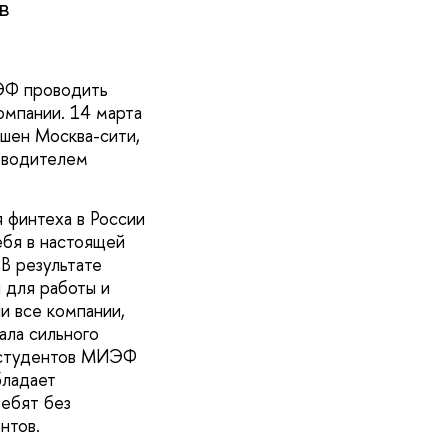
в
ЭФ проводить
омпании. 14 марта
ашен Москва-сити,
ководителем
.
 финтеха в России
себя в настоящей
 В результате
 для работы и
и все компании,
ала сильного
т студентов МИЭФ
бладает
ребят без
нтов.