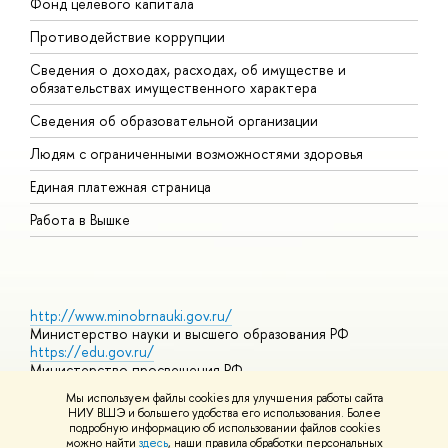
Фонд целевого капитала
Д
Противодействие коррупции
Ц
Сведения о доходах, расходах, об имуществе и
Б
обязательствах имущественного характера
О
Сведения об образовательной организации
О
Людям с ограниченными возможностями здоровья
Единая платежная страница
Работа в Вышке
http://www.minobrnauki.gov.ru/
Министерство науки и высшего образования РФ
https://edu.gov.ru/
Министерство просвещения РФ
https://elearning.hse.ru/mooc
Мы используем файлы cookies для улучшения работы сайта
Массовые открытые онлайн-курсы
НИУ ВШЭ и большего удобства его использования. Более
подробную информацию об использовании файлов cookies
можно найти
здесь
, наши правила обработки персональных