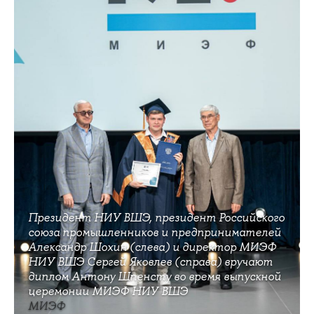
Президент НИУ ВШЭ, президент Российского
союза промышленников и предпринимателей
Александр Шохин (слева) и директор МИЭФ
НИУ ВШЭ Сергей Яковлев (справа) вручают
диплом Антону Шпенсту во время выпускной
церемонии МИЭФ НИУ ВШЭ
МИЭФ