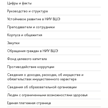
Цифры и факты
Л
Руководство и структура
Д
Устойчивое развитие в НИУ ВШЭ
О
Преподаватели и сотрудники
П
Корпуса и общежития
В
Закупки
П
Обращения граждан в НИУ ВШЭ
А
Фонд целевого капитала
Д
Противодействие коррупции
Ц
Сведения о доходах, расходах, об имуществе и
Б
обязательствах имущественного характера
О
Сведения об образовательной организации
О
Людям с ограниченными возможностями здоровья
Единая платежная страница