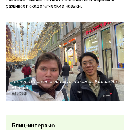
развивает академические навыки.
Антон Шпенст с однокурсником из Китая Янь
Минхао
МИЭФ
Блиц-интервью