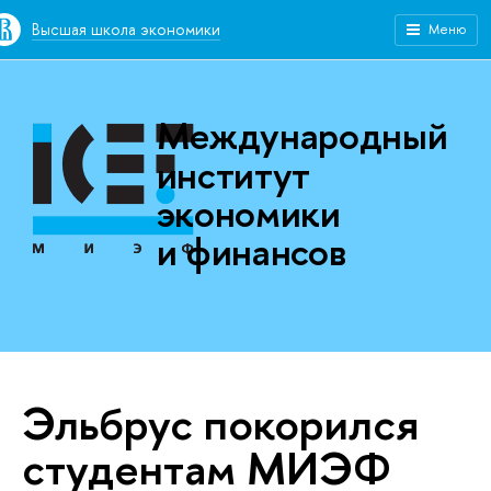
Высшая школа экономики
Меню
Международный
институт
экономики
и финансов
Эльбрус покорился
студентам МИЭФ