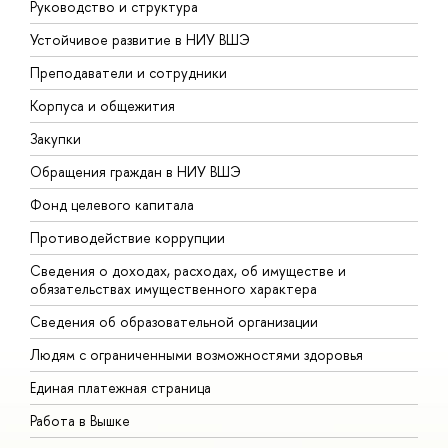
Руководство и структура
Д
Устойчивое развитие в НИУ ВШЭ
О
Преподаватели и сотрудники
П
Корпуса и общежития
В
Закупки
П
Обращения граждан в НИУ ВШЭ
А
Фонд целевого капитала
Д
Противодействие коррупции
Ц
Сведения о доходах, расходах, об имуществе и
Б
обязательствах имущественного характера
О
Сведения об образовательной организации
О
Людям с ограниченными возможностями здоровья
Единая платежная страница
Работа в Вышке