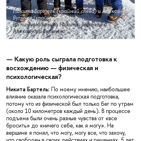
Никита Бартель (крайний слева) и Александр
Булычев (крайний справа)
Из личного архива Никиты Бартеля и
Александра Булычева
— Какую роль сыграла подготовка к
восхождению — физическая и
психологическая?
Никита Бартель:
По моему мнению, наибольшее
влияние оказала психологическая подготовка,
потому что из физической был только бег по утрам
(около 10 километров каждый день). В процессе
подъема были очень разные чувства от «все
бросить» до «ничего себе, как я могу». На
вершине я понял, что могу, могу все, что захочу,
что свободен в своих действиях и решениях. 5 лет