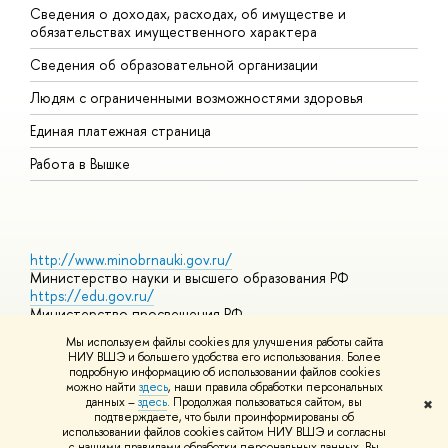
Сведения о доходах, расходах, об имуществе и
Б
обязательствах имущественного характера
О
Сведения об образовательной организации
О
Людям с ограниченными возможностями здоровья
Единая платежная страница
Работа в Вышке
http://www.minobrnauki.gov.ru/
Министерство науки и высшего образования РФ
https://edu.gov.ru/
Министерство просвещения РФ
https://elearning.hse.ru/mooc
Мы используем файлы cookies для улучшения работы сайта
Массовые открытые онлайн-курсы
НИУ ВШЭ и большего удобства его использования. Более
подробную информацию об использовании файлов cookies
можно найти
здесь
, наши правила обработки персональных
данных –
здесь
. Продолжая пользоваться сайтом, вы
✖
© НИУ ВШЭ 1993–2026
Адреса и контакты
Условия
подтверждаете, что были проинформированы об
использования материалов
Политика конфиденциальности
Карта
использовании файлов cookies сайтом НИУ ВШЭ и согласны
сайта
с нашими правилами обработки персональных данных. Вы