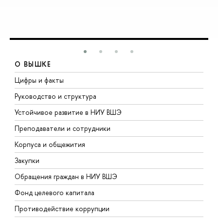
О ВЫШКЕ
Цифры и факты
Л
Руководство и структура
Д
Устойчивое развитие в НИУ ВШЭ
О
Преподаватели и сотрудники
П
Корпуса и общежития
В
Закупки
П
Обращения граждан в НИУ ВШЭ
А
Фонд целевого капитала
Д
Противодействие коррупции
Ц