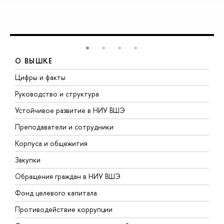
О ВЫШКЕ
Цифры и факты
Л
Руководство и структура
Д
Устойчивое развитие в НИУ ВШЭ
О
Преподаватели и сотрудники
П
Корпуса и общежития
В
Закупки
П
Обращения граждан в НИУ ВШЭ
А
Фонд целевого капитала
Д
Противодействие коррупции
Ц