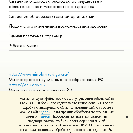
Сведения о доходах, расходах, об имуществе и
Б
обязательствах имущественного характера
О
Сведения об образовательной организации
О
Людям с ограниченными возможностями здоровья
Единая платежная страница
Работа в Вышке
http://www.minobrnauki.gov.ru/
Министерство науки и высшего образования РФ
https://edu.gov.ru/
Министерство просвещения РФ
https://elearning.hse.ru/mooc
Мы используем файлы cookies для улучшения работы сайта
Массовые открытые онлайн-курсы
НИУ ВШЭ и большего удобства его использования. Более
подробную информацию об использовании файлов cookies
можно найти
здесь
, наши правила обработки персональных
данных –
здесь
. Продолжая пользоваться сайтом, вы
✖
© НИУ ВШЭ 1993–2026
Адреса и контакты
Условия
подтверждаете, что были проинформированы об
использования материалов
Политика конфиденциальности
Карта
использовании файлов cookies сайтом НИУ ВШЭ и согласны
сайта
с нашими правилами обработки персональных данных. Вы
Шрифты HSE Sans и HSE Slab разработаны в
Школе дизайна НИУ