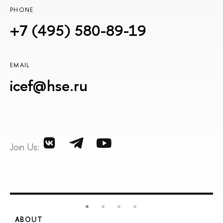
PHONE
+7 (495) 580-89-19
EMAIL
icef@hse.ru
Join Us:
ABOUT
S