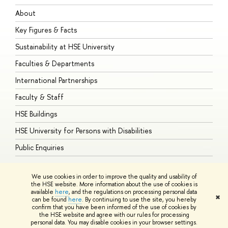
About
A
Key Figures & Facts
P
Sustainability at HSE University
U
Faculties & Departments
G
International Partnerships
E
Faculty & Staff
S
HSE Buildings
S
HSE University for Persons with Disabilities
B
Public Enquiries
We use cookies in order to improve the quality and usability of
the HSE website. More information about the use of cookies is
available
here
, and the regulations on processing personal data
© HSE University 1993–2026
Contacts
Copyright
Privacy Policy
Site
✖
can be found
here
. By continuing to use the site, you hereby
Map
confirm that you have been informed of the use of cookies by
HSE Sans and HSE Slab fonts developed by the HSE Art and Design
the HSE website and agree with our rules for processing
School
personal data. You may disable cookies in your browser settings.