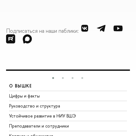
Подписаться на наши паблики:
О ВЫШКЕ
Цифры и факты
Л
Руководство и структура
Д
Устойчивое развитие в НИУ ВШЭ
О
Преподаватели и сотрудники
П
Корпуса и общежития
В