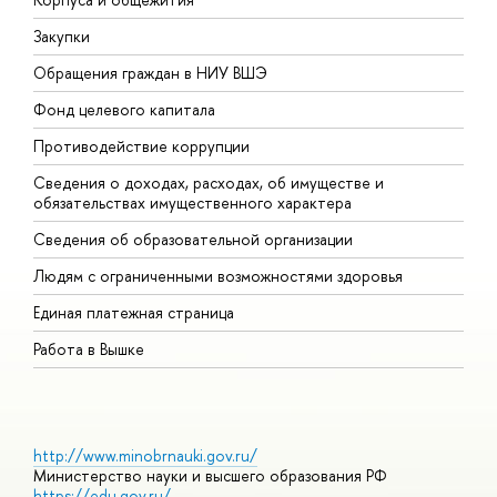
Закупки
П
Обращения граждан в НИУ ВШЭ
А
Фонд целевого капитала
Д
Противодействие коррупции
Ц
Сведения о доходах, расходах, об имуществе и
Б
обязательствах имущественного характера
О
Сведения об образовательной организации
О
Людям с ограниченными возможностями здоровья
Единая платежная страница
Работа в Вышке
http://www.minobrnauki.gov.ru/
Министерство науки и высшего образования РФ
https://edu.gov.ru/