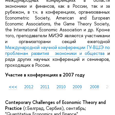
международных конференциях в области
экономики и финансов, как в России, так и за
рубежом, в т.ч. в конференциях, организованных
Econometric Society, American and European
Economic Associations, the Game Theory Society,
the International Economic Association и др. Кроме
того, преподаватели МИЭФ являются участниками
и организаторами секций ежегодной
Международной научной конференции ГУ-ВШЭ по
проблемам развития экономики и общества
и
ряда других научных конференций и семинаров,
проходящих в России.
Участие в конференциях в 2007 году
<<<
2012
2011
2010
2009
2008
200
Conteporary Challenges of Economic Theory and
Practice
(г.Белград, Сербия), сентябрь;
"Quantitative Economics and Finance"