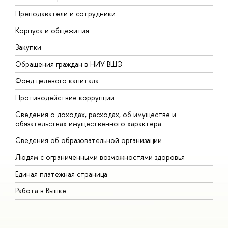
Преподаватели и сотрудники
П
Корпуса и общежития
В
Закупки
П
Обращения граждан в НИУ ВШЭ
А
Фонд целевого капитала
Д
Противодействие коррупции
Ц
Сведения о доходах, расходах, об имуществе и
Б
обязательствах имущественного характера
О
Сведения об образовательной организации
О
Людям с ограниченными возможностями здоровья
Единая платежная страница
Работа в Вышке