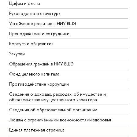
Цифры и факты
Л
Руководство и структура
Д
Устойчивое развитие в НИУ ВШЭ
О
Преподаватели и сотрудники
П
Корпуса и общежития
В
Закупки
П
Обращения граждан в НИУ ВШЭ
А
Фонд целевого капитала
Д
Противодействие коррупции
Ц
Сведения о доходах, расходах, об имуществе и
Б
обязательствах имущественного характера
О
Сведения об образовательной организации
О
Людям с ограниченными возможностями здоровья
Единая платежная страница