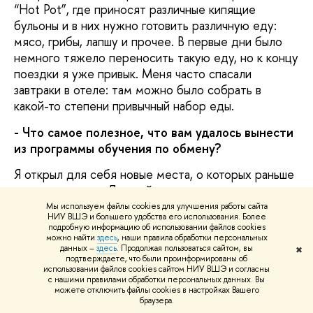
“Hot Pot”, где приносят различные кипящие
бульоны и в них нужно готовить различную еду:
мясо, грибы, лапшу и прочее. В первые дни было
немного тяжело переносить такую еду, но к концу
поездки я уже привык. Меня часто спасали
завтраки в отеле: там можно было собрать в
какой-то степени привычный набор еды.
- Что самое полезное, что вам удалось вынести
из программы обучения по обмену?
Я открыл для себя новые места, о которых раньше
не задумывался. До этой поездки у меня никогда
не было идеи поехать в Китай, теперь же хочется
Мы используем файлы cookies для улучшения работы сайта
НИУ ВШЭ и большего удобства его использования. Более
продолжить учить язык и снова вернуться туда
подробную информацию об использовании файлов cookies
изучать другие города. Познакомился со
можно найти
здесь
, наши правила обработки персональных
данных –
здесь
. Продолжая пользоваться сайтом, вы
✖
студентами из разных стран, благодаря чему
подтверждаете, что были проинформированы об
отточил свой английский. А с новыми друзьями из
использовании файлов cookies сайтом НИУ ВШЭ и согласны
с нашими правилами обработки персональных данных. Вы
Австралии, которые говорили на китайском, смог
можете отключить файлы cookies в настройках Вашего
посетить в Шанхае и окрестностях места, в
браузера.