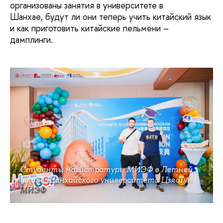
организованы занятия в университете в
Шанхае, будут ли они теперь учить китайский язык
и как приготовить китайские пельмени –
дамплинги.
Студенты магистратуры МИЭФ в Летней
школе Шанхайского университета ЦзяоТун
МИЭФ