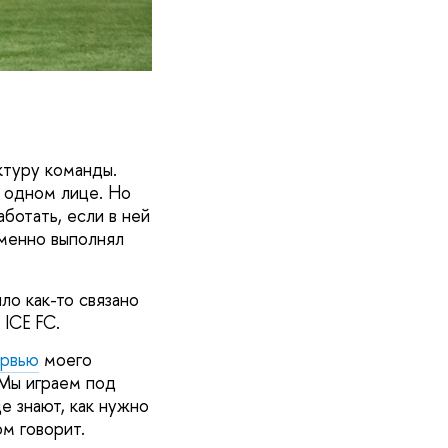
ктуру команды.
в одном лице. Но
ботать, если в ней
еменно выполнял
ло как-то связано
 ICE FC.
ервью
моего
 Мы играем под
е знают, как нужно
ом говорит.