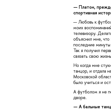
— Платон, прежде
спортивная истор
— Любовь к футбол
моих воспоминаний
телевизору. Делать
объяснил мне, что 
последние минуты 
Так я получил пер
связать свою жизнь
Но когда мне стукн
танцор, и отдала н
Московской област
было учиться и ост
А футболом я не пе
дворе.
— А бальные танц