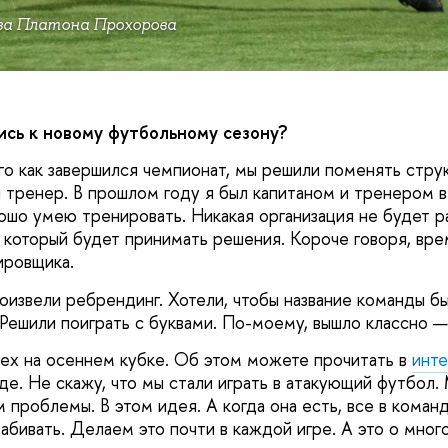
ва Платона Прохорова
ись к новому футбольному сезону?
го как завершился чемпионат, мы решили поменять стру
я тренер. В прошлом году я был капитаном и тренером 
ошо умею тренировать. Никакая организация не будет ра
, который будет принимать решения. Короче говоря, вр
ировщика.
оизвели ребрендинг. Хотели, чтобы название команды бы
 Решили поиграть с буквами. По-моему, вышло классно —
ех на осеннем кубке. Об этом можете прочитать в
инт
де. Не скажу, что мы стали играть в атакующий футбол.
 проблемы. В этом идея. А когда она есть, все в команд
забивать. Делаем это почти в каждой игре. А это о мног