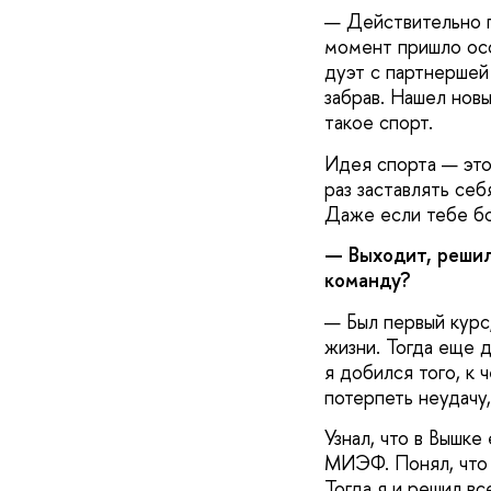
— Действительно п
момент пришло осоз
дуэт с партнершей 
забрав. Нашел новы
такое спорт.
Идея спорта — это
раз заставлять себ
Даже если тебе бо
— Выходит, решил
команду?
— Был первый курс,
жизни. Тогда еще 
я добился того, к 
потерпеть неудачу,
Узнал, что в Вышк
МИЭФ. Понял, что е
Тогда я и решил в