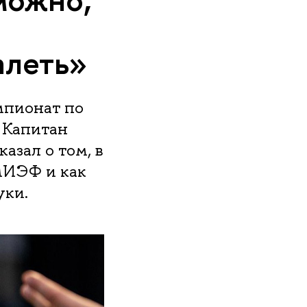
алеть»
мпионат по
 Капитан
азал о том, в
МИЭФ и как
уки.