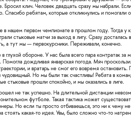
 Бросил клич. Человек двадцать сразу мы набрали. Если
о. Спасибо ребятам, которые откликнулись и помогали о
е в нашем первом чемпионате в прошлом году. Тогда у 
грали стыковые матчи за выход в лигу. Сразу досталась 
ть, а тут мы — первокурсники. Переживали, конечно.
 в глухой обороне. У нас была всего пара контратак за м
а. Помогла дождливая январская погода. Мяч проскользи
раектории, и вратарь не смог его вовремя остановить. 
 чудовищный. Но мы были так счастливы! Ребята в коман
ые стыковые прошли спокойно, и мы оказались в лиге.
рошел не так успешно. На длительной дистанции невоз
онительном футболе. Такая тактика может существовать
неры. Но если ты просто отбиваешься, это ни к чему не
а стоять какая-то идея. Увы, было сложно что-то натре