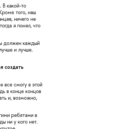
 В какой-то
Кроме того, наш
анцев, ничего не
тогда я понял, что
 Ты должен каждый
лучше и лучше.
я создать
е все смогу в этой
дь в конце концов
ать и, возможно,
огими ребятами в
ы ни у кого нет.
 крутое