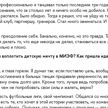
рофессионально я танцевал только последние три года.
нание, что за столько лет я ничего особо не добился. 
распался. Было обидно. Тогда я решил, что не уйду из т
й клуб, партнершу, тренеров. Стал много заниматься. И 
 преодоление себя. Банально, конечно, но это правда.
я делать то, что еще никогда не делал, становиться все 
льно и плохо.
 воплотить детскую мечту в МИЭФ? Как пришла иде
 и глаза горели. Я думал так: если поставлю цель, вообщ
достижения в бальных танцах придавали уверенности, ве
чему очень долго шел. Кроме того, лучше ведь попробов
 чем не попробовать свои силы и жалеть, верно?
е есть футбольные лиги, свой чемпионат. Общался со мн
сть те, кто хочет в этой истории участвовать, но команд
сех собрать. Подумал, что тренировки с друзьями — это