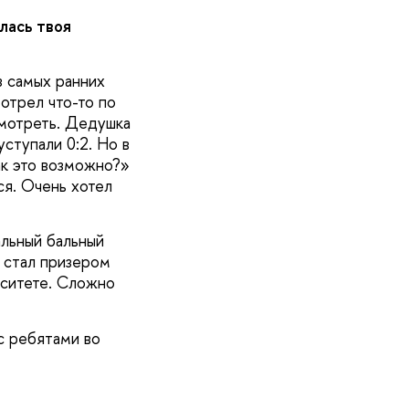
лась твоя
з самых ранних
отрел что-то по
смотреть. Дедушка
ступали 0:2. Но в
ак это возможно?»
ся. Очень хотел
альный бальный
, стал призером
рситете. Сложно
с ребятами во