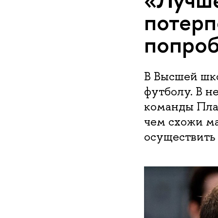
потерп
попроб
В Высшей шк
футболу. В н
команды Плат
чем схожи м
осуществить 