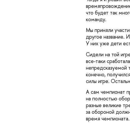
времяпровождение.
что будет так мног
команду.
Мы приняли участи
другое название. И
У них уже дети ес
Сидели на той игре
все-таки сработал
непредсказуемой т
конечно, получился
силы игре. Остальн
А сам чемпионат п
на полностью обор
разные великие тре
за обороной должн
время чемпионата.