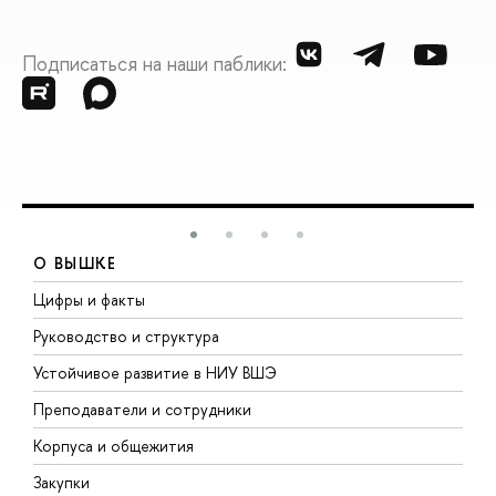
Подписаться на наши паблики:
О ВЫШКЕ
Цифры и факты
Л
Руководство и структура
Д
Устойчивое развитие в НИУ ВШЭ
О
Преподаватели и сотрудники
П
Корпуса и общежития
В
Закупки
П