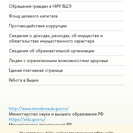
Обращения граждан в НИУ ВШЭ
А
Фонд целевого капитала
Д
Противодействие коррупции
Ц
Сведения о доходах, расходах, об имуществе и
Б
обязательствах имущественного характера
О
Сведения об образовательной организации
О
Людям с ограниченными возможностями здоровья
Единая платежная страница
Работа в Вышке
http://www.minobrnauki.gov.ru/
Министерство науки и высшего образования РФ
https://edu.gov.ru/
Министерство просвещения РФ
https://elearning.hse.ru/mooc