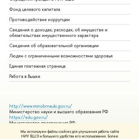
Фонд целевого капитала
Д
Противодействие коррупции
Ц
Сведения о доходах, расходах, об имуществе и
Б
обязательствах имущественного характера
О
Сведения об образовательной организации
О
Людям с ограниченными возможностями здоровья
Единая платежная страница
Работа в Вышке
http://www.minobrnauki.gov.ru/
Министерство науки и высшего образования РФ
https://edu.gov.ru/
Министерство просвещения РФ
https://elearning.hse.ru/mooc
Мы используем файлы cookies для улучшения работы сайта
Массовые открытые онлайн-курсы
НИУ ВШЭ и большего удобства его использования. Более