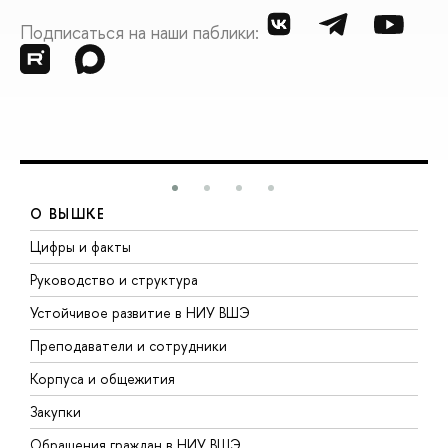
Подписаться на наши паблики:
О ВЫШКЕ
Цифры и факты
Л
Руководство и структура
Д
Устойчивое развитие в НИУ ВШЭ
О
Преподаватели и сотрудники
П
Корпуса и общежития
В
Закупки
П
Обращения граждан в НИУ ВШЭ
А