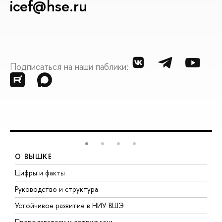
icef@hse.ru
Подписаться на наши паблики:
О ВЫШКЕ
Цифры и факты
Л
Руководство и структура
Д
Устойчивое развитие в НИУ ВШЭ
О
Преподаватели и сотрудники
П