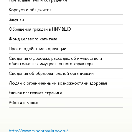
Корпуса и общежития
В
Закупки
П
Обращения граждан в НИУ ВШЭ
А
Фонд целевого капитала
Д
Противодействие коррупции
Ц
Сведения о доходах, расходах, об имуществе и
Б
обязательствах имущественного характера
О
Сведения об образовательной организации
О
Людям с ограниченными возможностями здоровья
Единая платежная страница
Работа в Вышке
http://www.minobrnauki.gov.ru/