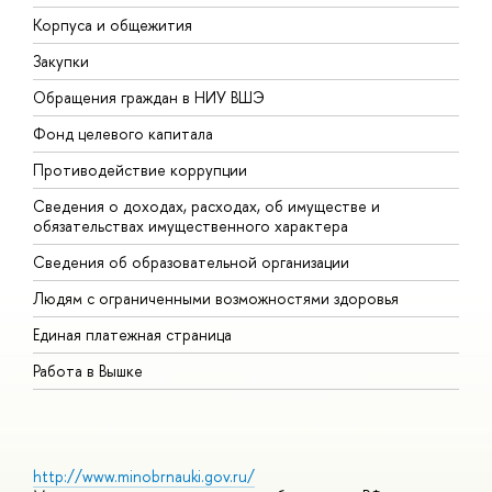
Корпуса и общежития
В
Закупки
П
Обращения граждан в НИУ ВШЭ
А
Фонд целевого капитала
Д
Противодействие коррупции
Ц
Сведения о доходах, расходах, об имуществе и
Б
обязательствах имущественного характера
О
Сведения об образовательной организации
О
Людям с ограниченными возможностями здоровья
Единая платежная страница
Работа в Вышке
http://www.minobrnauki.gov.ru/