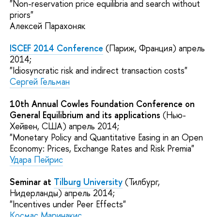
"Non-reservation price equilibria and search without
priors"
Алексей Парахоняк
ISCEF 2014 Conference
(Париж, Франция) апрель
2014;
"Idiosyncratic risk and indirect transaction costs"
Сергей Гельман
10th Annual Cowles Foundation Conference on
General Equilibrium and its applications
(Нью-
Хейвен, США) апрель 2014;
"Monetary Policy and Quantitative Easing in an Open
Economy: Prices, Exchange Rates and Risk Premia"
Удара Пейрис
Seminar at
Tilburg University
(Тилбург,
Нидерланды) апрель 2014;
"Incentives under Peer Effects"
Космас Маринакис