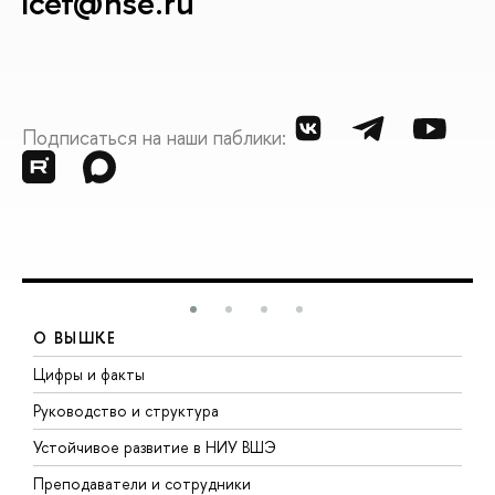
icef@hse.ru
Подписаться на наши паблики:
О ВЫШКЕ
Цифры и факты
Л
Руководство и структура
Д
Устойчивое развитие в НИУ ВШЭ
О
Преподаватели и сотрудники
П