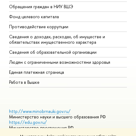
Обращения граждан в НИУ ВШЭ
А
Фонд целевого капитала
Д
Противодействие коррупции
Ц
Сведения о доходах, расходах, об имуществе и
Б
обязательствах имущественного характера
О
Сведения об образовательной организации
О
Людям с ограниченными возможностями здоровья
Единая платежная страница
Работа в Вышке
http://www.minobrnauki.gov.ru/
Министерство науки и высшего образования РФ
https://edu.gov.ru/
Министерство просвещения РФ
https://elearning.hse.ru/mooc