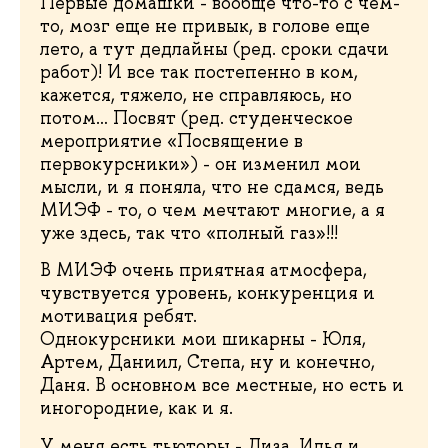
Первые домашки - вообще что-то с чем-
то, мозг еще не привык, в голове еще
лето, а тут дедлайны (ред. сроки сдачи
работ)! И все так постепенно в ком,
кажется, тяжело, не справляюсь, но
потом… Посвят (ред. студенческое
мероприятие «Посвящение в
первокурсники») - он изменил мои
мысли, и я поняла, что не сдамся, ведь
МИЭФ - то, о чем мечтают многие, а я
уже здесь, так что «полный газ»!!!
В МИЭФ очень приятная атмосфера,
чувствуется уровень, конкуренция и
мотивация ребят.
Однокурсники мои шикарны - Юля,
Артем, Даниил, Степа, ну и конечно,
Даня. В основном все местные, но есть и
иногородние, как и я.
У меня есть тьюторы - Лиза, Илья и