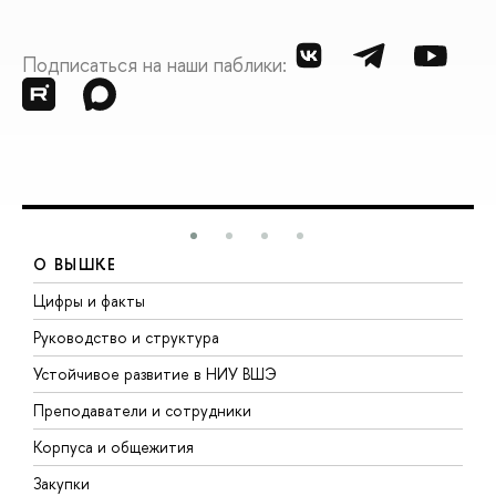
Подписаться на наши паблики:
О ВЫШКЕ
Цифры и факты
Л
Руководство и структура
Д
Устойчивое развитие в НИУ ВШЭ
О
Преподаватели и сотрудники
П
Корпуса и общежития
В
Закупки
П