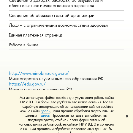
Сведения о доходах, расходах, об имуществе и
Б
обязательствах имущественного характера
О
Сведения об образовательной организации
О
Людям с ограниченными возможностями здоровья
Единая платежная страница
Работа в Вышке
http://www.minobrnauki.gov.ru/
Министерство науки и высшего образования РФ
https://edu.gov.ru/
Министерство просвещения РФ
https://elearning.hse.ru/mooc
Мы используем файлы cookies для улучшения работы сайта
Массовые открытые онлайн-курсы
НИУ ВШЭ и большего удобства его использования. Более
подробную информацию об использовании файлов cookies
можно найти
здесь
, наши правила обработки персональных
данных –
здесь
. Продолжая пользоваться сайтом, вы
✖
© НИУ ВШЭ 1993–2026
Адреса и контакты
Условия
подтверждаете, что были проинформированы об
использования материалов
Политика конфиденциальности
Карта
использовании файлов cookies сайтом НИУ ВШЭ и согласны
сайта
с нашими правилами обработки персональных данных. Вы
Шрифты HSE Sans и HSE Slab разработаны в
Школе дизайна НИУ