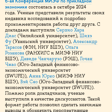
6-ая Конференция МИЭФ по прикладной
экономике
состоялась в октябре 2024
года. Ученые представили результаты своих
недавних исследований и подробно
прокомментировали работы друг друга. С
докладами выступили
Серхио Хара
Диас
(Чилийский университет),
Шихэ
Фу
(Уханьский университет),
Александр
Тарасов
(ФЭН, НИУ ВШЭ),
Ольга
Розанова
(РАНХИГС и МИЭФ НИУ
ВШЭ),
Давиде Чанчарузо
(РЭШ),
Гочан
Чжао
(Юго-Западный финансово-
экономический университет
(SWUFE)),
Анна Юрко
(МИЭФ НИУ
ВШЭ),
Вэй Сяо
(Юго-Западный финансово-
экономический университет (SWUFE)).
Помимо роли докладчиков, ученые
выступили в качестве дискуссантов. Такой
формат работы позволил сделать значимые
выводы и обозначить перспективные