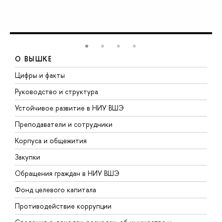
О ВЫШКЕ
Цифры и факты
Л
Руководство и структура
Д
Устойчивое развитие в НИУ ВШЭ
О
Преподаватели и сотрудники
П
Корпуса и общежития
В
Закупки
П
Обращения граждан в НИУ ВШЭ
А
Фонд целевого капитала
Д
Противодействие коррупции
Ц