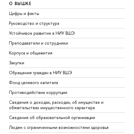
О ВЫШКЕ
Цифры и факты
Л
Руководство и структура
Д
Устойчивое развитие в НИУ ВШЭ
О
Преподаватели и сотрудники
П
Корпуса и общежития
В
Закупки
П
Обращения граждан в НИУ ВШЭ
А
Фонд целевого капитала
Д
Противодействие коррупции
Ц
Сведения о доходах, расходах, об имуществе и
Б
обязательствах имущественного характера
О
Сведения об образовательной организации
О
Людям с ограниченными возможностями здоровья