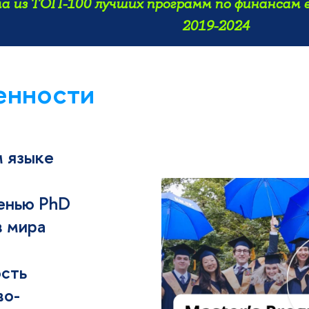
 из ТОП-100 лучших программ по финансам в
2019-2024
енности
м языке
пенью PhD
в мира
ость
во-