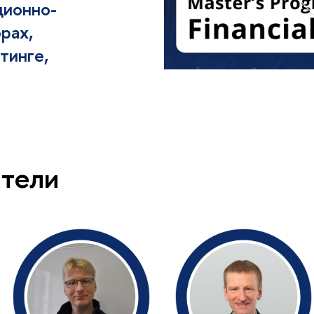
ционно-
рах,
тинге,
тели