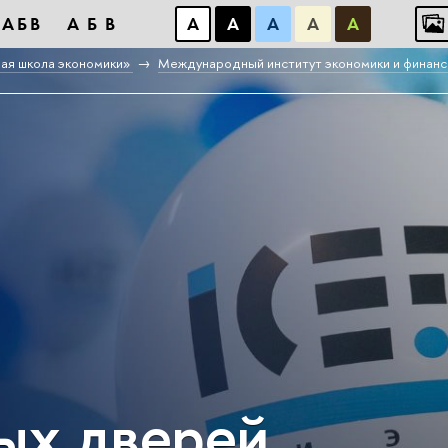
АБB
АБB
А
А
А
А
А
ая школа экономики»
Международный институт экономики и финанс
ых дверей