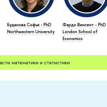
Буданова Софья - PhD
Фардо Винсент - PhD
Northwestern University
London School of
Economics
асти математики и статистики