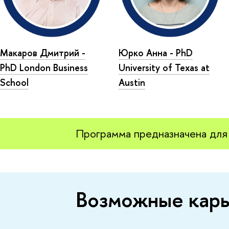
Макаров Дмитрий -
Юрко Анна - PhD
PhD London Business
University of Texas at
School
Austin
Программа предназначена для 
Возможные карь