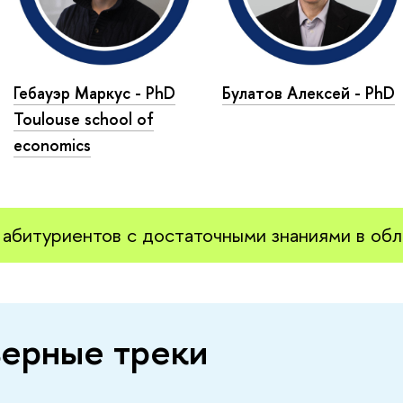
Гебауэр Маркус - PhD
Булатов Алексей - PhD
Toulouse school of
economics
абитуриентов с достаточными знаниями в обл
ерные треки