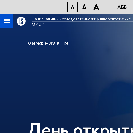
A
A
A
АБB
Национальный исследовательский университет «Высш
МИЭФ
МИЭФ НИУ ВШЭ
День открыт