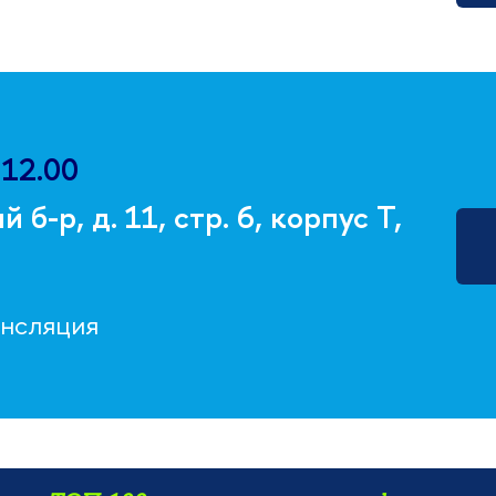
 12.00
б-р, д. 11, стр. 6, корпус Т,
ансляция