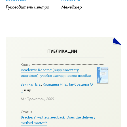
Руководитель центра
Менеджер
ПУБЛИКАЦИИ
Книга
Academic Reading (supplementary
exercises): учебно-методическое пособие
Великая Е. В.
,
Колядина Н. Б.
,
Тамбовцева О.
Б.
и др.
М.: Прометей, 2009.
Статья
Teachers’ written feedback: Does the delivery
method matter?