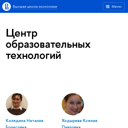
Высшая школа экономики
Меню
Центр
образовательных
технологий
Колядина Наталия
Ходырева Ксения
Борисовна
Павловна