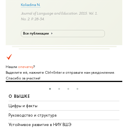
Koliadina N.
Journal of Language and Education. 2015. Vol. 1.
No. 2.
P. 28-34.
Все публикации
Нашли
опечатку
?
Выделите её, нажмите Ctrl+Enter и отправьте нам уведомление.
Спасибо за участие!
О ВЫШКЕ
Цифры и факты
Л
Руководство и структура
Д
Устойчивое развитие в НИУ ВШЭ
О