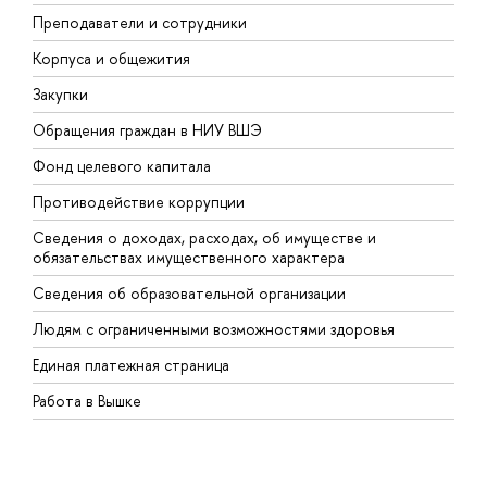
Преподаватели и сотрудники
П
Корпуса и общежития
В
Закупки
П
Обращения граждан в НИУ ВШЭ
А
Фонд целевого капитала
Д
Противодействие коррупции
Ц
Сведения о доходах, расходах, об имуществе и
Б
обязательствах имущественного характера
О
Сведения об образовательной организации
О
Людям с ограниченными возможностями здоровья
Единая платежная страница
Работа в Вышке