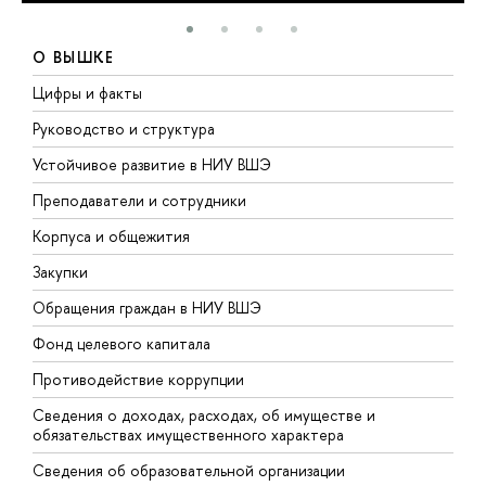
О ВЫШКЕ
Цифры и факты
Л
Руководство и структура
Д
Устойчивое развитие в НИУ ВШЭ
О
Преподаватели и сотрудники
П
Корпуса и общежития
В
Закупки
П
Обращения граждан в НИУ ВШЭ
А
Фонд целевого капитала
Д
Противодействие коррупции
Ц
Сведения о доходах, расходах, об имуществе и
Б
обязательствах имущественного характера
О
Сведения об образовательной организации