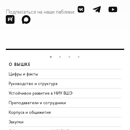
Подписаться на наши паблики:
О ВЫШКЕ
Цифры и факты
Л
Руководство и структура
Д
Устойчивое развитие в НИУ ВШЭ
О
Преподаватели и сотрудники
П
Корпуса и общежития
В
Закупки
П