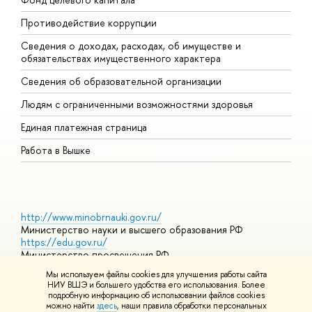
Противодействие коррупции
Ц
Сведения о доходах, расходах, об имуществе и
Б
обязательствах имущественного характера
О
Сведения об образовательной организации
О
Людям с ограниченными возможностями здоровья
Единая платежная страница
Работа в Вышке
http://www.minobrnauki.gov.ru/
Министерство науки и высшего образования РФ
https://edu.gov.ru/
Министерство просвещения РФ
https://elearning.hse.ru/mooc
Мы используем файлы cookies для улучшения работы сайта
Массовые открытые онлайн-курсы
НИУ ВШЭ и большего удобства его использования. Более
подробную информацию об использовании файлов cookies
можно найти
здесь
, наши правила обработки персональных