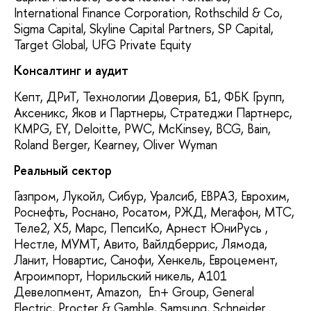
International Finance Corporation, Rothschild & Co,
Sigma Capital, Skyline Capital Partners, SP Capital,
Target Global, UFG Private Equity
Консалтинг и аудит
Кепт, ДРиТ, Технологии Доверия, Б1, ФБК Групп,
Аксеникс, Яков и Партнеры, Стратеджи Партнерс,
KMPG, EY, Deloitte, PWC, McKinsey, BCG, Bain,
Roland Berger, Kearney, Oliver Wyman
Реальный сектор
Газпром, Лукойл, Сибур, Уралсиб, ЕВРАЗ, Еврохим,
Роснефть, Роснано, Росатом, РЖД, Мегафон, МТС,
Теле2, X5, Марс, ПепсиКо, Арнест ЮниРусь ,
Нестле, МУМТ, Авито, Вайлдберрис, Лямода,
Ланит, Новартис, Санофи, Хенкель, Евроцемент,
Агроимпорт, Норильский никель, А101
Девелопмент, Amazon, En+ Group, General
Electric, Procter & Gamble, Samsung, Schneider