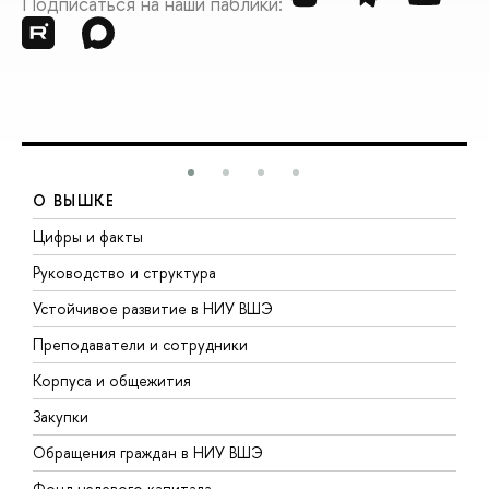
Подписаться на наши паблики:
О ВЫШКЕ
Цифры и факты
Л
Руководство и структура
Д
Устойчивое развитие в НИУ ВШЭ
О
Преподаватели и сотрудники
П
Корпуса и общежития
В
Закупки
П
Обращения граждан в НИУ ВШЭ
А
Фонд целевого капитала
Д